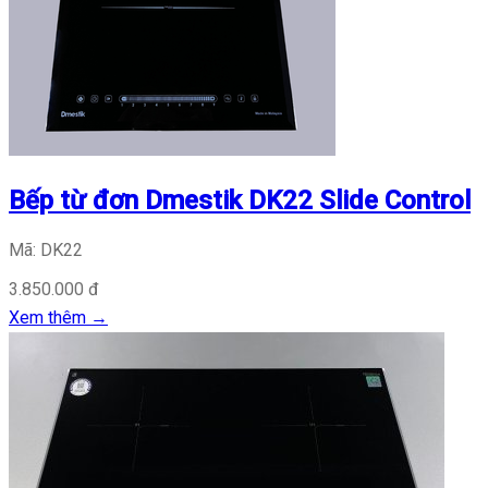
Bếp từ đơn Dmestik DK22 Slide Control
Mã: DK22
3.850.000 đ
Xem thêm
→