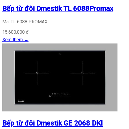
Bếp từ đôi Dmestik TL 6088Promax
Mã: TL 6088 PROMAX
15.600.000 đ
Xem thêm
→
Bếp từ đôi Dmestik GE 2068 DKI