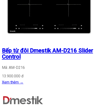
Bếp từ đôi Dmestik AM-D216 Slider
Control
Mã: AM-D216
13.900.000 đ
Xem thêm
→