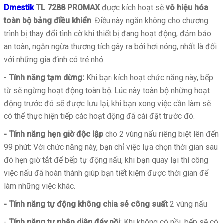
Dmestik
TL 7288 PROMAX
được kích hoạt sẽ
vô hiệu hóa
toàn bộ bảng điều khiển
. Điều này ngăn không cho chương
trình bị thay đổi tình cờ khi thiết bị đang hoạt động, đảm bảo
an toàn, ngăn ngừa thương tích gây ra bởi hơi nóng, nhất là đối
với những gia đình có trẻ nhỏ.
-
Tính năng tạm dừng:
Khi bạn kích hoạt chức năng này, bếp
từ sẽ ngừng hoạt động toàn bộ. Lúc này toàn bộ những hoạt
động trước đó sẽ được lưu lại, khi bạn xong việc cần làm sẽ
có thể thực hiện tiếp các hoạt động đã cài đặt trước đó.
- Tính
năng hẹn giờ độc lập
cho 2 vùng nấu riêng biệt lên đến
99 phút: Với chức năng này, bạn chỉ việc lựa chọn thời gian sau
đó hẹn giờ tắt để bếp tự động nấu, khi bạn quay lại thì công
việc nấu đã hoàn thành giúp bạn tiết kiệm được thời gian để
làm những việc khác.
- Tính năng tự động không chia sẻ công suất
2 vùng nấu
-
Tính năng tự nhận diện đáy nồi
: Khi không có nồi, bếp sẽ có