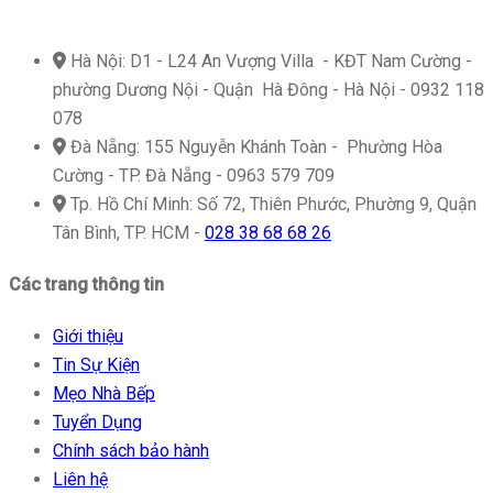
icon
Hà Nội: D1 - L24 An Vượng Villa - KĐT Nam Cường -
phường Dương Nội - Quận Hà Đông - Hà Nội - 0932 118
078
icon
Đà Nẵng: 155 Nguyễn Khánh Toàn - Phường Hòa
Cường - TP. Đà Nẵng - 0963 579 709
icon
Tp. Hồ Chí Minh: Số 72, Thiên Phước, Phường 9, Quận
Tân Bình, TP. HCM -
028 38 68 68 26
Các trang thông tin
Giới thiệu
Tin Sự Kiện
Mẹo Nhà Bếp
Tuyển Dụng
Chính sách bảo hành
Liên hệ