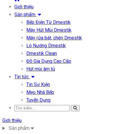
Giới thiệu
Sản phẩm
Bếp Điện Từ Dmestik
Máy Hút Mùi Dmestik
Máy rửa bát, chén Dmestik
Lò Nướng Dmestik
Dmestik Clean
Đồ Gia Dụng Cao Cấp
Hút mùi âm tủ
Tin tức
Tin Sự Kiện
Mẹo Nhà Bếp
Tuyển Dụng
Giới thiệu
Sản phẩm