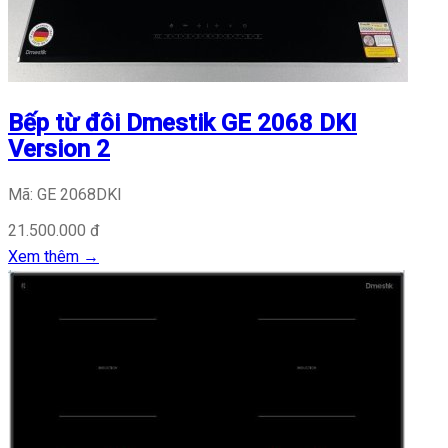
Bếp từ đôi Dmestik GE 2068 DKI
Version 2
Mã: GE 2068DKI
21.500.000 đ
Xem thêm
→