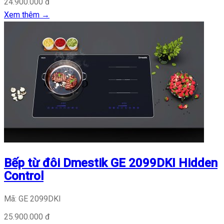
24.900.000 đ
Xem thêm
→
Bếp từ đôi Dmestik GE 2099DKI Hidden
Control
Mã: GE 2099DKI
25.900.000 đ