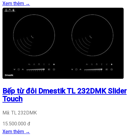
Xem thêm
→
Bếp từ đôi Dmestik TL 232DMK Slider
Touch
Mã: TL 232DMK
15.500.000 đ
Xem thêm
→