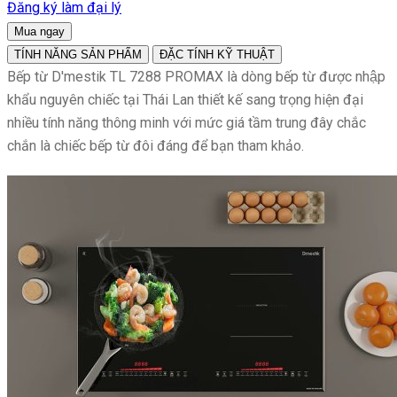
Đăng ký làm đại lý
Mua ngay
TÍNH NĂNG SẢN PHẨM
ĐẶC TÍNH KỸ THUẬT
Bếp từ D'mestik TL 7288 PROMAX là dòng bếp từ được nhập
khẩu nguyên chiếc tại Thái Lan thiết kế sang trọng hiện đại
nhiều tính năng thông minh với mức giá tầm trung đây chắc
chắn là chiếc bếp từ đôi đáng để bạn tham khảo.