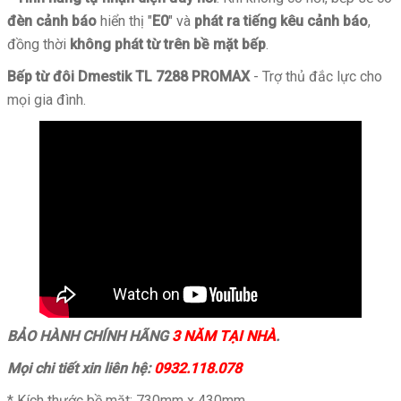
đèn cảnh báo
hiển thị "
E0
" và
phát ra tiếng kêu cảnh báo
,
đồng thời
không phát từ trên bề mặt bếp
.
Bếp từ đôi Dmestik
TL 7288 PROMAX
- Trợ thủ đắc lực cho
mọi gia đình.
BẢO HÀNH CHÍNH HÃNG
3 NĂM TẠI NHÀ
.
Mọi chi tiết xin liên hệ:
0932.118.078
* Kích thước bề mặt: 730mm x 430mm