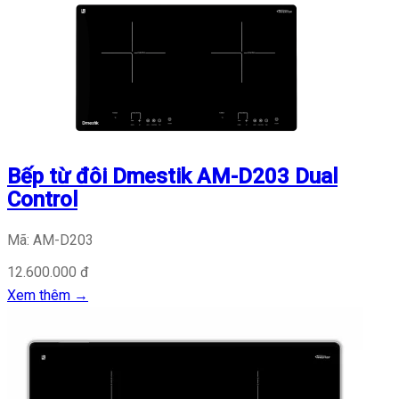
Bếp từ đôi Dmestik AM-D203 Dual
Control
Mã: AM-D203
12.600.000 đ
Xem thêm
→