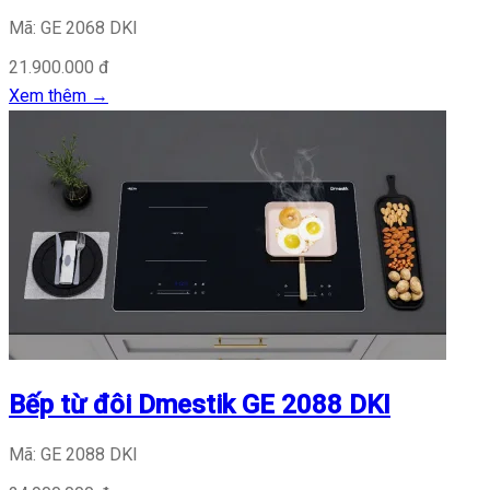
Mã: GE 2068 DKI
21.900.000 đ
Xem thêm
→
Bếp từ đôi Dmestik GE 2088 DKI
Mã: GE 2088 DKI