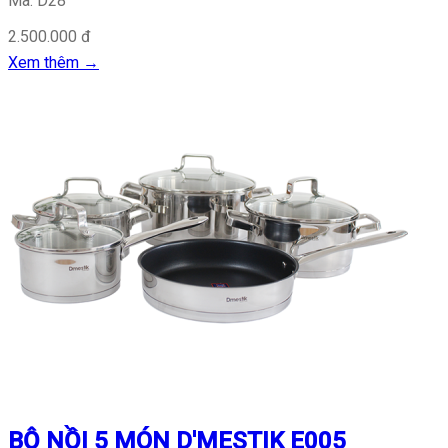
Mã: D28
2.500.000 đ
Xem thêm
→
BỘ NỒI 5 MÓN D'MESTIK E005