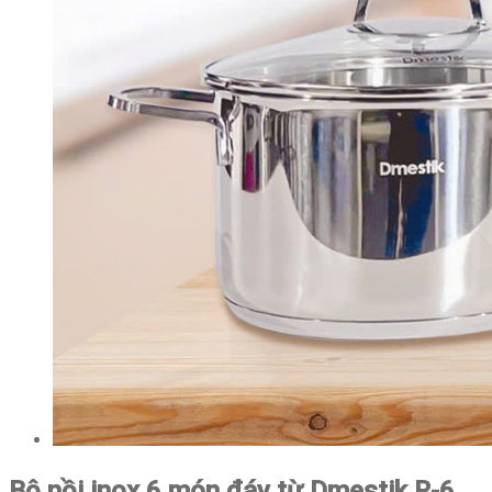
Bộ nồi inox 6 món đáy từ Dmestik R-6