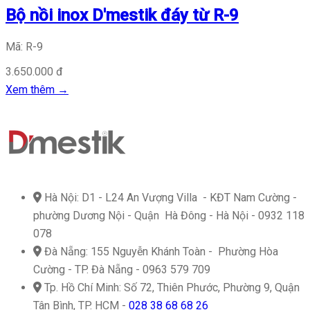
Bộ nồi inox D'mestik đáy từ R-9
Mã: R-9
3.650.000 đ
Xem thêm
→
icon
Hà Nội: D1 - L24 An Vượng Villa - KĐT Nam Cường -
phường Dương Nội - Quận Hà Đông - Hà Nội - 0932 118
078
icon
Đà Nẵng: 155 Nguyễn Khánh Toàn - Phường Hòa
Cường - TP. Đà Nẵng - 0963 579 709
icon
Tp. Hồ Chí Minh: Số 72, Thiên Phước, Phường 9, Quận
Tân Bình, TP. HCM -
028 38 68 68 26