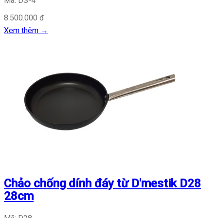
Mã: DS-4
8.500.000 đ
Xem thêm
→
Chảo chống dính đáy từ D'mestik D28
28cm