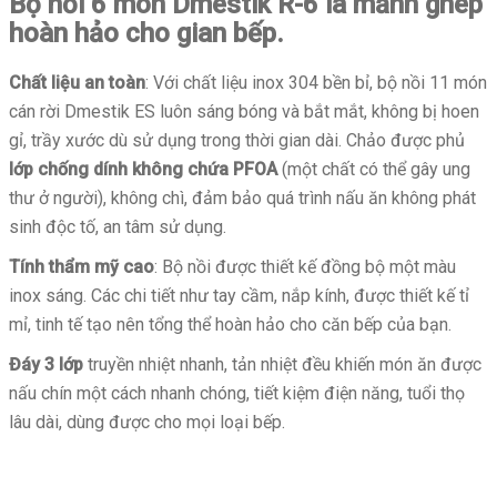
Bộ nồi 6 món Dmestik R-6 là mảnh ghép
hoàn hảo cho gian bếp.
Chất liệu an toàn
: Với chất liệu inox 304 bền bỉ, bộ nồi 11 món
cán rời Dmestik ES luôn sáng bóng và bắt mắt, không bị hoen
gỉ, trầy xước dù sử dụng trong thời gian dài. Chảo được phủ
lớp chống dính không chứa PFOA
(một chất có thể gây ung
thư ở người), không chì, đảm bảo quá trình nấu ăn không phát
sinh độc tố, an tâm sử dụng.
Tính thẩm mỹ cao
: Bộ nồi được thiết kế đồng bộ một màu
inox sáng. Các chi tiết như tay cầm, nắp kính, được thiết kế tỉ
mỉ, tinh tế tạo nên tổng thể hoàn hảo cho căn bếp của bạn.
Đáy 3 lớp
truyền nhiệt nhanh, tản nhiệt đều khiến món ăn được
nấu chín một cách nhanh chóng, tiết kiệm điện năng, tuổi thọ
lâu dài, dùng được cho mọi loại bếp.