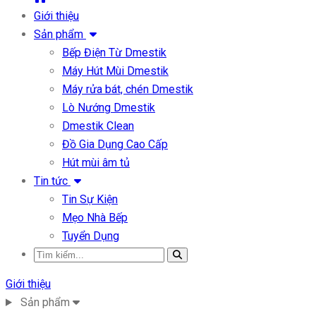
Giới thiệu
Sản phẩm
Bếp Điện Từ Dmestik
Máy Hút Mùi Dmestik
Máy rửa bát, chén Dmestik
Lò Nướng Dmestik
Dmestik Clean
Đồ Gia Dụng Cao Cấp
Hút mùi âm tủ
Tin tức
Tin Sự Kiện
Mẹo Nhà Bếp
Tuyển Dụng
Giới thiệu
Sản phẩm