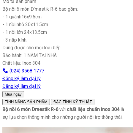
Mô tả sản phẩm
Bộ nồi 6 món D'mestik R-6 bao gồm:
- 1 quánh16x9.5cm
- 1 nồi nhỏ 20x11.5cm
- 1 nồi lớn 24x13.5cm
- 3 nắp kính.
Dùng được cho mọi loại bếp.
Bảo hành: 1 NĂM TẠI NHÀ.
Chất liệu: Inox 304
(024) 3568 1777
Đăng ký làm đại lý
Đăng ký làm đại lý
Mua ngay
TÍNH NĂNG SẢN PHẨM
ĐẶC TÍNH KỸ THUẬT
Bộ nồi 6 món Dmestik R-6
với
chất liệu chuẩn inox 304
là
sự lựa chọn thông minh cho những người nội trợ thông thái.