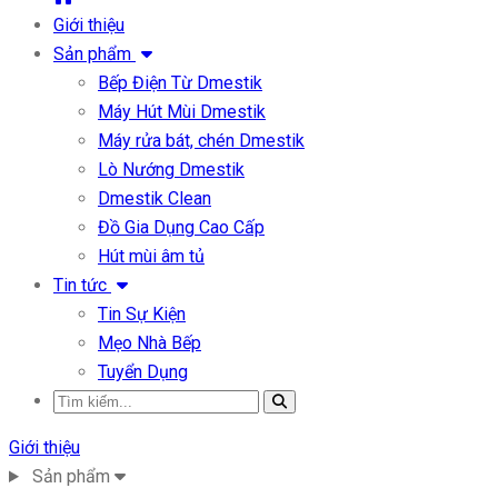
Giới thiệu
Sản phẩm
Bếp Điện Từ Dmestik
Máy Hút Mùi Dmestik
Máy rửa bát, chén Dmestik
Lò Nướng Dmestik
Dmestik Clean
Đồ Gia Dụng Cao Cấp
Hút mùi âm tủ
Tin tức
Tin Sự Kiện
Mẹo Nhà Bếp
Tuyển Dụng
Giới thiệu
Sản phẩm